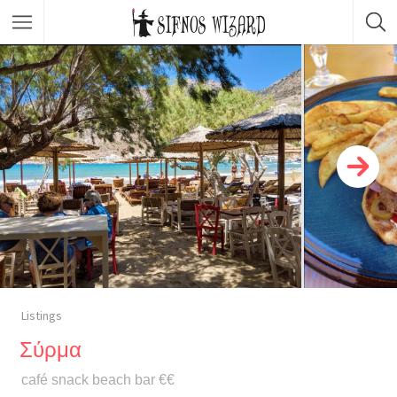
Κορυφαίες Επιλογές
Καταστήματα
Φαγητό
Νυχτερινή ζωή
Σώμα & Ομορφιά
Μετακινήσεις
Δραστηριότητες & Εμπειρίες
Listings
Σύρμα
café snack beach bar €€