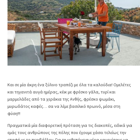
Και σε μία άκρη ένα ξύλινο τραπέζι με όλα τα καλούδια! Ομελέτες
και τηγανιτά αυγά ημέρας, κέικ με φρέσκο γάλα, τυρί και
μαρμελάδες από τα χεράκια της Ανθής, φρέσκο ψωμάκι,
μυρωδάτος καφές… σα να λέμε βασιλικό πρωινό, μέσα στη
φύση!!!
Πραγματικά μία διαφορετική πρόταση για τις διακοπές, ειδικά για
εμάς τους ανθρώπους της πόλης που έχουμε χάσει τελείως την
επαφή με το περιβάλλον. Για τη μεθεπόμενη μέρα κανονίσαμε να