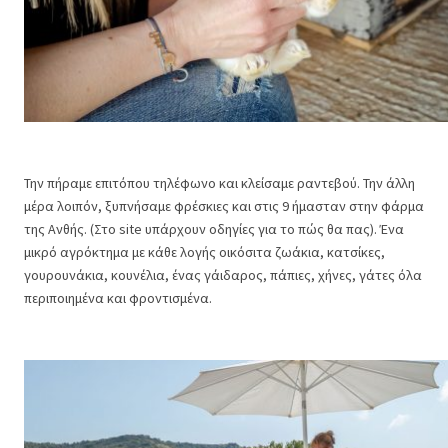
Την πήραμε επιτόπου τηλέφωνο και κλείσαμε ραντεβού. Την άλλη
μέρα λοιπόν, ξυπνήσαμε φρέσκιες και στις 9 ήμασταν στην φάρμα
της Ανθής. (Στο site υπάρχουν οδηγίες για το πώς θα πας). Ένα
μικρό αγρόκτημα με κάθε λογής οικόσιτα ζωάκια, κατσίκες,
γουρουνάκια, κουνέλια, ένας γάιδαρος, πάπιες, χήνες, γάτες όλα
περιποιημένα και φροντισμένα.