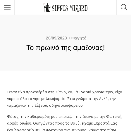
Κορυφαίες Επιλογές
Καταστήματα
26/09/2023
Φαγητό
Το πρωινό της αμαζόνας!
Φαγητό
Νυχτερινή ζωή
Σώμα & Ομορφιά
Μετακινήσεις
Όταν είχα πρωτοέρθει στη Σίφνο, καμιά 15αριά χρόνια πριν, είχα
γυρίσει όλο το νησί με λεωφορείο. Έτσι γνώρισα την Ανθή, την
Δραστηριότητες & Εμπειρίες
«αμαζόνα» της Σίφνου, οδηγό λεωφορείου.
Φέτος, την καθιερωμένη μου επίσκεψη την έκανα με την Φωτεινή,
αρχές Ιουλίου. Οδηγώντας προς το Βαθύ, είχαμε μπροστά μας
ένα λεωφορείο με μία φωτογραφία με γουρουνάκια στο πίσω