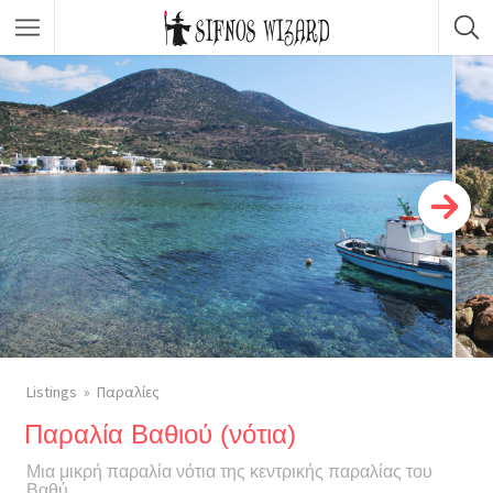
Κορυφαίες Επιλογές
Καταστήματα
Φαγητό
Νυχτερινή ζωή
Σώμα & Ομορφιά
Μετακινήσεις
Δραστηριότητες & Εμπειρίες
Listings
Παραλίες
Παραλία Βαθιού (νότια)
Μια μικρή παραλία νότια της κεντρικής παραλίας του
Βαθύ