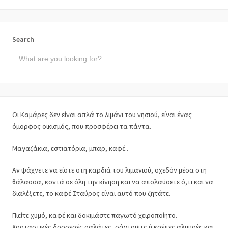
Search
Οι Καμάρες δεν είναι απλά το λιμάνι του νησιού, είναι ένας
όμορφος οικισμός, που προσφέρει τα πάντα.
Μαγαζάκια, εστιατόρια, μπαρ, καφέ..
Αν ψάχνετε να είστε στη καρδιά του λιμανιού, σχεδόν μέσα στη
θάλασσα, κοντά σε όλη την κίνηση και να απολαύσετε ό,τι και να
διαλέξετε, το καφέ Σταύρος είναι αυτό που ζητάτε.
Πιείτε χυμό, καφέ και δοκιμάστε παγωτό χειροποίητο.
Χορταστικές δροσερές σαλάτες, σάντουιτς ή κρέπες αλμυρές και