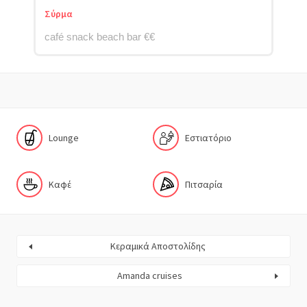
Σύρμα
café snack beach bar €€
Lounge
Εστιατόριο
Καφέ
Πιτσαρία
Κεραμικά Αποστολίδης
Amanda cruises