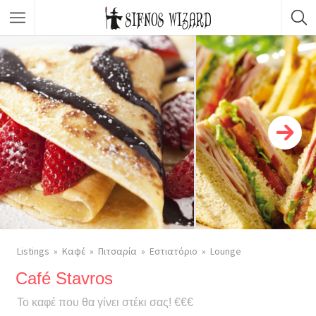
Κορυφαίες Επιλογές
Καταστήματα
Φαγητό
Νυχτερινή ζωή
Σώμα & Ομορφιά
Μετακινήσεις
Δραστηριότητες & Εμπειρίες
Listings
Καφέ
Πιτσαρία
Εστιατόριο
Lounge
Café Stavros
Το καφέ που θα γίνει στέκι σας! €€€