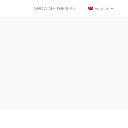
SHOW ME THE MAP
English
Ελληνικά
(
Greek
)