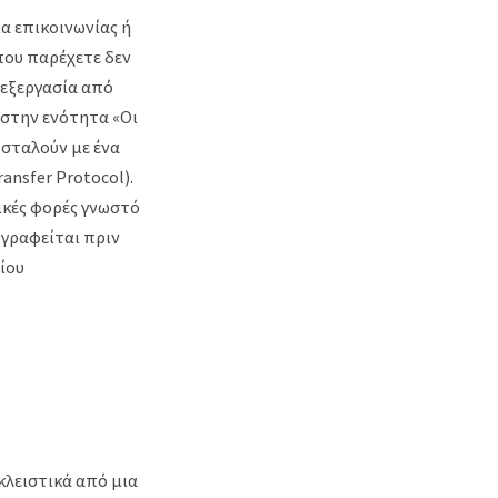
α επικοινωνίας ή
που παρέχετε δεν
πεξεργασία από
στην ενότητα «Οι
 σταλούν με ένα
nsfer Protocol).
ικές φορές γνωστό
ογραφείται πριν
ίου
κλειστικά από μια