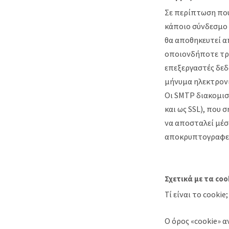
Σε περίπτωση που
κάποιο σύνδεσμο 
θα αποθηκευτεί α
οποιονδήποτε τρί
επεξεργαστές δεδ
μήνυμα ηλεκτρονι
Οι SMTP διακομισ
και ως SSL), που
να αποσταλεί μέσ
αποκρυπτογραφείτ
Σχετικά με τα coo
Τί είναι το cookie;
Ο όρος «cookie» 