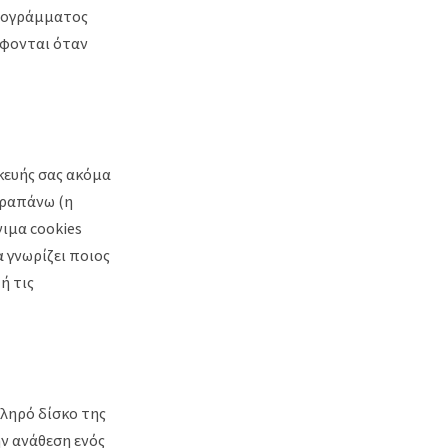
προγράμματος
άφονται όταν
κευής σας ακόμα
αραπάνω (η
νιμα cookies
 γνωρίζει ποιος
ή τις
κληρό δίσκο της
ν ανάθεση ενός