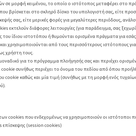
ν σε μορφή κειμένου, το οποίο ο ιστότοπος μεταφέρει στο π
που βρίσκεται στο σκληρό δίσκο του υπολογιστή σας, είτε προσ
κεψής σας, είτε μερικές φορές για μεγαλύτερες περιόδους, ανάλ
okies εκτελούν διάφορες λειτουργίες (για παράδειγμα, σας ξεχωρ
ς του ίδιου ιστοτόπου ή θυμούνται ορισμένα πράγματα για εσάς
 και χρησιμοποιούνται από τους περισσότερους ιστότοπους για
ως χρήστη τους.
ι μοναδικό για το πρόγραμμα πλοήγησής σας και περιέχει ορισμέ
 cookie συνήθως περιέχει το όνομα του πεδίου από όπου προήλθ
ου cookie καθώς και μία τιμή (συνήθως με τη μορφή ενός τυχαί
ύ).
 των cookies που ενδεχομένως να χρησιμοποιούν οι ιστότοποι 
 επίσκεψης (session cookies)