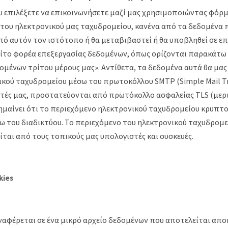
 επιλέξετε να επικοινωνήσετε μαζί μας χρησιμοποιώντας φόρμ
του ηλεκτρονικού μας ταχυδρομείου, κανένα από τα δεδομένα 
πό αυτόν τον ιστότοπο ή θα μεταβιβαστεί ή θα υποβληθεί σε ε
το φορέα επεξεργασίας δεδομένων, όπως ορίζονται παρακάτω 
ομένων τρίτου μέρους μας». Αντίθετα, τα δεδομένα αυτά θα μας
κού ταχυδρομείου μέσω του πρωτοκόλλου SMTP (Simple Mail Tra
τές μας, προστατεύονται από πρωτόκολλο ασφαλείας TLS (μερ
 σημαίνει ότι το περιεχόμενο ηλεκτρονικού ταχυδρομείου κρυπτ
ω του διαδικτύου. Το περιεχόμενο του ηλεκτρονικού ταχυδρομε
αι από τους τοπικούς μας υπολογιστές και συσκευές.
kies
αναφέρεται σε ένα μικρό αρχείο δεδομένων που αποτελείται απο