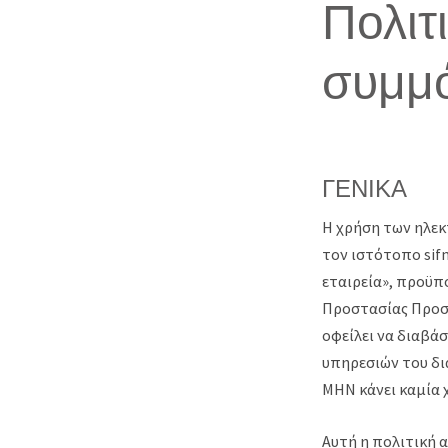
Πολιτ
συμμ
ΓΕΝΙΚΑ
Η χρήση των ηλεκ
τον ιστότοπο sifn
εταιρεία», προϋπ
Προστασίας Προσ
οφείλει να διαβά
υπηρεσιών του δια
ΜΗΝ κάνει καμία 
Αυτή η πολιτική 