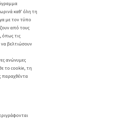
ρόγραμμα
ωρινά καθ’ όλη τη
ογα με τον τύπο
ίζουν από τους
, όπως τις
 να βελτιώσουν
νες ανώνυμες
ε το cookie, τη
ως παραχθέντα
περιγράφονται