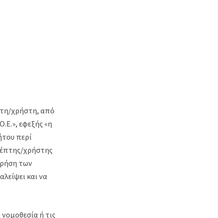
πτη/χρήστη, από
Ο.Ε.», εφεξής «η
ήτου περί
κέπτης/χρήστης
χρήση των
αλείψει και να
 νομοθεσία ή τις