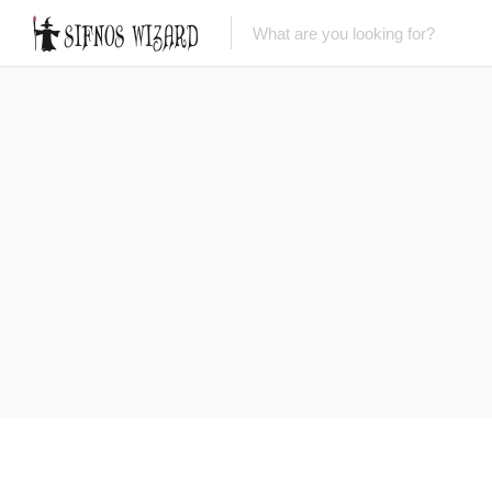
Top Picks
Featured Listings
Shopping
Category
Local Food
Category
Nightlife
Body & Beauty
Activities & Experiences
Transportation