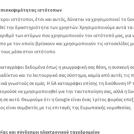
επισκεψιμότητας ιστότοπων
ροι ιστότοποι, έτσι και αυτός, δύναται να χρησιμοποιεί το Goo
θεί την δραστηριότητα των χρηστών. Χρησιμοποιούμε αυτά τα 
αριθμό των ατόμων που χρησιμοποιούν τον ιστότοπό μας, για
ο με τον οποίο βρίσκουν και χρησιμοποιούν τις ιστοσελίδες μα
 τους μέσα στον ιστότοπο.
καταγράφει δεδομένα όπως η γεωγραφική σας θέση, η συσκευή σ
ιαδίκτυο και το λειτουργικό σας σύστημα, καμία από αυτές τις 
ικά γνωστούς σε εμάς. Η GA καταγράφει επίσης τη διεύθυνση IP
πορούσε να χρησιμοποιηθεί για την ταυτοποίηση σας, αλλά η Go
 σε αυτό. Θεωρούμε ότι η Google είναι ένας τρίτος φορέας επε
ος είναι συμβατός με τις επιταγές της Ευρωπαϊκής νομοθεσίας.
ίας και σύνδεσμοι ηλεκτρονικού ταχυδρομείου