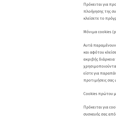
Πρόκειται για πρ
πλοήγησης της συ
κλείσετε το πρόγ
Μόνιμα cookies (p
Αυτά παραμένουν 
και αφότου κλείσ
ακριβής διάρκεια 
χρησιμοποιούνται
είστε για παραπάν
προτιμήσεις σας 
Cookies πρώτου μέ
Πρόκειται για co
συσκευής σας από