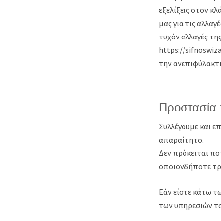
εξελίξεις στον κ
μας για τις αλλαγ
τυχόν αλλαγές τη
https://sifnoswiz
την ανεπιφύλακτη
Προστασία
Συλλέγουμε και ε
απαραίτητο.
Δεν πρόκειται πο
οποιονδήποτε τρ
Εάν είστε κάτω τ
των υπηρεσιών τ