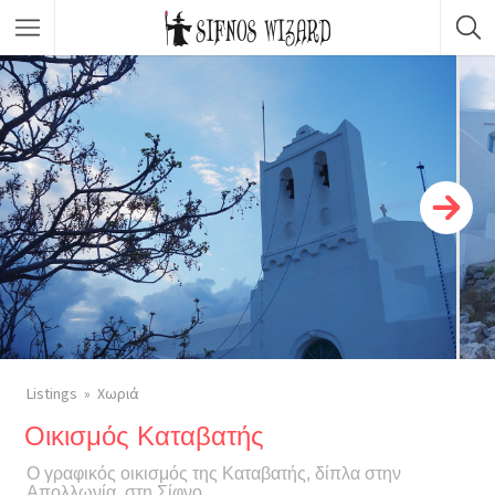
Κορυφαίες Επιλογές
Καταστήματα
Φαγητό
Νυχτερινή ζωή
Σώμα & Ομορφιά
Μετακινήσεις
Δραστηριότητες & Εμπειρίες
Listings
Χωριά
Οικισμός Καταβατής
Ο γραφικός οικισμός της Καταβατής, δίπλα στην
Απολλωνία, στη Σίφνο