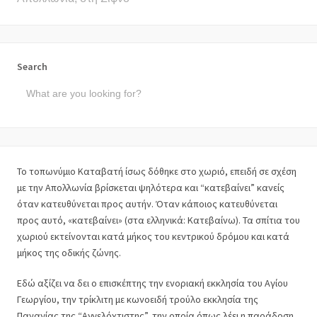
Search
Το τοπωνύμιο Καταβατή ίσως δόθηκε στο χωριό, επειδή σε σχέση
με την Απολλωνία βρίσκεται ψηλότερα και “κατεβαίνει” κανείς
όταν κατευθύνεται προς αυτήν. Όταν κάποιος κατευθύνεται
προς αυτό, «κατεβαίνει» (στα ελληνικά: Κατεβαίνω). Τα σπίτια του
χωριού εκτείνονται κατά μήκος του κεντρικού δρόμου και κατά
μήκος της οδικής ζώνης.
Εδώ αξίζει να δει ο επισκέπτης την ενοριακή εκκλησία του Αγίου
Γεωργίου, την τρίκλιτη με κωνοειδή τρούλο εκκλησία της
Παναγίας της “Αγγελόχτιστης”, την οποία όπως λέει η παράδοση